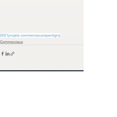
2021
projets commerciaux
repentigny
Commerciaux
Passez nous
voir
1810, rue J-A Roy Joliette
(Québec) J6E 9H6