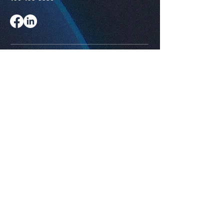
Nos
certifications
RBQ
5730-0469-01
Politique de confidentialité
EPD Entrepreneur général