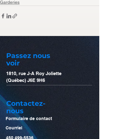
Garderies
Passez nous
voir
1810, rue J-A Roy Joliette
(Québec) J6E 9H6
Contactez-
nous
Formulaire de contact
Courriel
450 499-5536